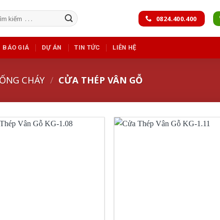
m
0824.400.400
m:
BÁO GIÁ
DỰ ÁN
TIN TỨC
LIÊN HỆ
ỐNG CHÁY
/
CỬA THÉP VÂN GỖ