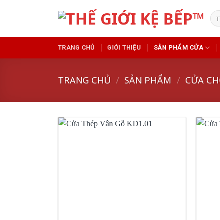
Skip
Tì
to
kiế
content
TRANG CHỦ
GIỚI THIỆU
SẢN PHẨM CỬA
TRANG CHỦ
/
SẢN PHẨM
/
CỬA CH