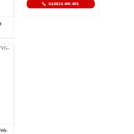
Gọi 0824.400.400
1
TVG-