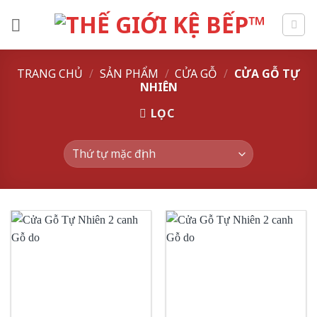
Skip
to
content
TRANG CHỦ
/
SẢN PHẨM
/
CỬA GỖ
/
CỬA GỖ TỰ
NHIÊN
LỌC