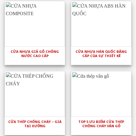
CỬA NHỰA GIẢ GỖ CHỐNG
CỬA NHỰA HÀN QUỐC ĐẲNG
NƯỚC CAO CẤP
CẤP CỦA SỰ THIẾT KẾ
CỬA THÉP CHỐNG CHÁY – GIÁ
TOP 5 ƯU ĐIỂM CỬA THÉP
TẠI XƯỞNG
CHỐNG CHÁY VÂN GỖ