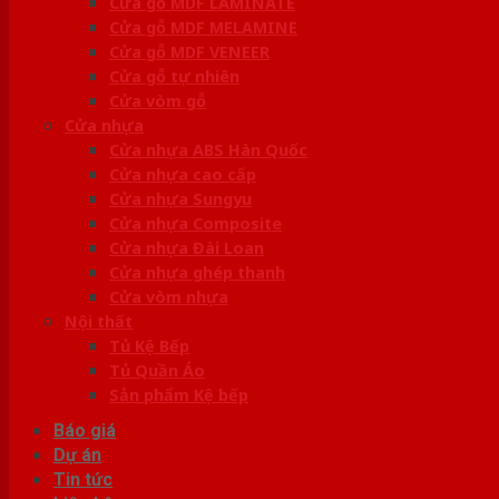
Cửa gỗ MDF LAMINATE
Cửa gỗ MDF MELAMINE
Cửa gỗ MDF VENEER
Cửa gỗ tự nhiên
Cửa vòm gỗ
Cửa nhựa
Cửa nhựa ABS Hàn Quốc
Cửa nhựa cao cấp
Cửa nhựa Sungyu
Cửa nhựa Composite
Cửa nhựa Đài Loan
Cửa nhựa ghép thanh
Cửa vòm nhựa
Nội thất
Tủ Kệ Bếp
Tủ Quần Áo
Sản phẩm Kệ bếp
Báo giá
Dự án
Tin tức