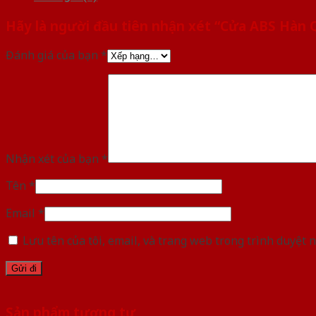
Hãy là người đầu tiên nhận xét “Cửa ABS Hàn 
Đánh giá của bạn
*
Nhận xét của bạn
*
Tên
*
Email
*
Lưu tên của tôi, email, và trang web trong trình duyệt n
Sản phẩm tương tự