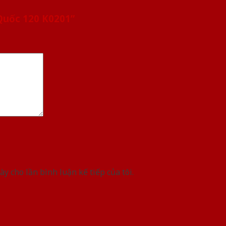
Quốc 120 K0201”
ày cho lần bình luận kế tiếp của tôi.