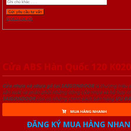
Gọi 0824.400.400
Cửa ABS Hàn Quốc 120 K02
Cửa nhựa và nhựa gỗ tại SAIGONDOOR
là thương hiệu 
sản xuất và phân phối những dòng cửa nhựa và hỗ hợp nhự
SAIGONDOOR
còn có những chính sách bán hàng
ƯU ĐÃ
MUA HÀNG NHANH
ĐĂNG KÝ MUA HÀNG NHAN