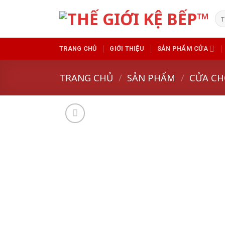
Skip
Tì
to
kiế
content
TRANG CHỦ
GIỚI THIỆU
SẢN PHẨM CỬA
TRANG CHỦ
/
SẢN PHẨM
/
CỬA CH