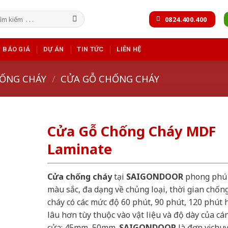
m
0824.400.400
m:
BÁO GIÁ
DỰ ÁN
TIN TỨC
LIÊN HỆ
ỐNG CHÁY
/
CỬA GỖ CHỐNG CHÁY
Cửa Gỗ Chống Cháy MDF
Laminate
Cửa chống cháy
tại
SAIGONDOOR
phong phú
màu sắc, đa dạng về chủng loại, thời gian chốn
cháy có các mức độ 60 phút, 90 phút, 120 phút 
lâu hơn tùy thuộc vào vật liệu và độ dày của cá
cửa: 45mm, 50mm.
SAIGONDOOR
là đơn vị chu