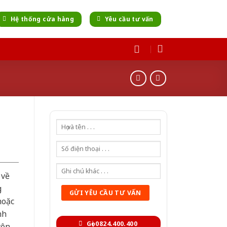
Hệ thống cửa hàng
Yêu cầu tư vấn
 về
g
hoặc
nh
Gọi 0824.400.400
yên