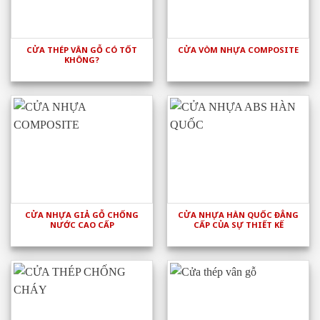
CỬA THÉP VÂN GỖ CÓ TỐT
CỬA VÒM NHỰA COMPOSITE
KHÔNG?
CỬA NHỰA GIẢ GỖ CHỐNG
CỬA NHỰA HÀN QUỐC ĐẲNG
NƯỚC CAO CẤP
CẤP CỦA SỰ THIẾT KẾ