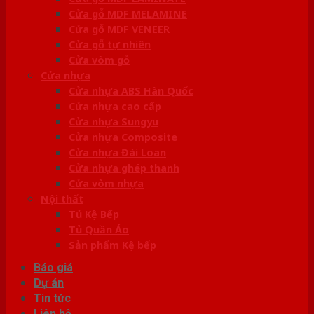
Cửa gỗ MDF MELAMINE
Cửa gỗ MDF VENEER
Cửa gỗ tự nhiên
Cửa vòm gỗ
Cửa nhựa
Cửa nhựa ABS Hàn Quốc
Cửa nhựa cao cấp
Cửa nhựa Sungyu
Cửa nhựa Composite
Cửa nhựa Đài Loan
Cửa nhựa ghép thanh
Cửa vòm nhựa
Nội thất
Tủ Kệ Bếp
Tủ Quần Áo
Sản phẩm Kệ bếp
Báo giá
Dự án
Tin tức
Liên hệ