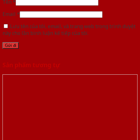
Tên
*
Email
*
Lưu tên của tôi, email, và trang web trong trình duyệt
này cho lần bình luận kế tiếp của tôi.
Sản phẩm tương tự