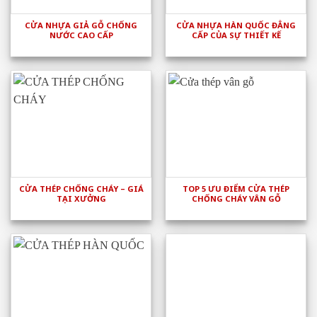
CỬA NHỰA GIẢ GỖ CHỐNG
CỬA NHỰA HÀN QUỐC ĐẲNG
NƯỚC CAO CẤP
CẤP CỦA SỰ THIẾT KẾ
CỬA THÉP CHỐNG CHÁY – GIÁ
TOP 5 ƯU ĐIỂM CỬA THÉP
TẠI XƯỞNG
CHỐNG CHÁY VÂN GỖ