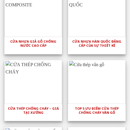
CỬA NHỰA GIẢ GỖ CHỐNG
CỬA NHỰA HÀN QUỐC ĐẲNG
NƯỚC CAO CẤP
CẤP CỦA SỰ THIẾT KẾ
CỬA THÉP CHỐNG CHÁY – GIÁ
TOP 5 ƯU ĐIỂM CỬA THÉP
TẠI XƯỞNG
CHỐNG CHÁY VÂN GỖ