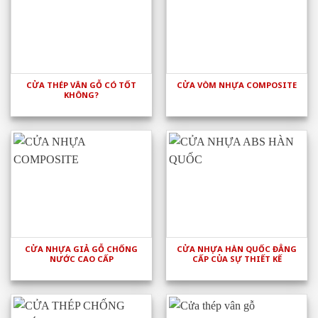
CỬA THÉP VÂN GỖ CÓ TỐT
CỬA VÒM NHỰA COMPOSITE
KHÔNG?
CỬA NHỰA GIẢ GỖ CHỐNG
CỬA NHỰA HÀN QUỐC ĐẲNG
NƯỚC CAO CẤP
CẤP CỦA SỰ THIẾT KẾ