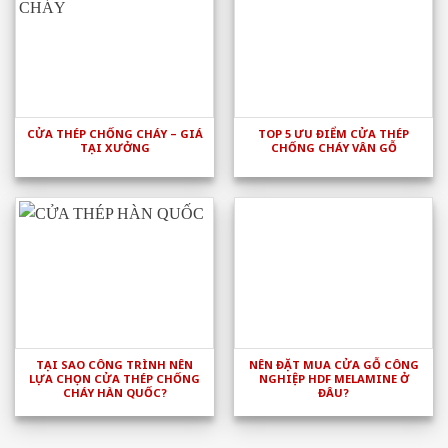
CỬA THÉP CHỐNG CHÁY – GIÁ
TOP 5 ƯU ĐIỂM CỬA THÉP
TẠI XƯỞNG
CHỐNG CHÁY VÂN GỖ
TẠI SAO CÔNG TRÌNH NÊN
NÊN ĐẶT MUA CỬA GỖ CÔNG
LỰA CHỌN CỬA THÉP CHỐNG
NGHIỆP HDF MELAMINE Ở
CHÁY HÀN QUỐC?
ĐÂU?