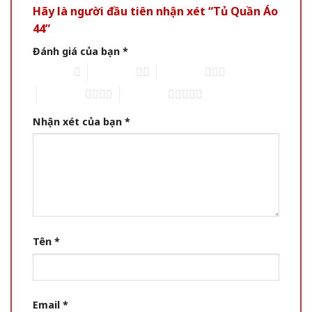
Hãy là người đầu tiên nhận xét “Tủ Quần Áo
44”
Đánh giá của bạn
*
1 of 5 stars
2 of 5 stars
3 of 5 stars
4 of 5 stars
5 of 5 stars
Nhận xét của bạn
*
Tên
*
Email
*