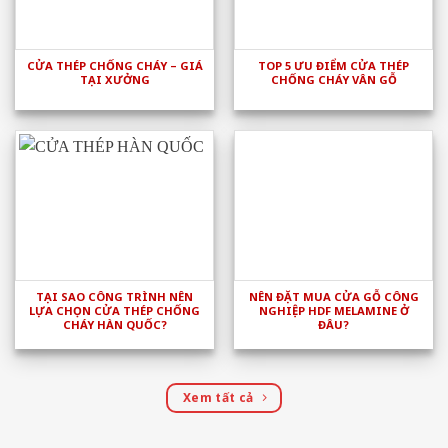
CỬA THÉP CHỐNG CHÁY – GIÁ
TOP 5 ƯU ĐIỂM CỬA THÉP
TẠI XƯỞNG
CHỐNG CHÁY VÂN GỖ
TẠI SAO CÔNG TRÌNH NÊN
NÊN ĐẶT MUA CỬA GỖ CÔNG
LỰA CHỌN CỬA THÉP CHỐNG
NGHIỆP HDF MELAMINE Ở
CHÁY HÀN QUỐC?
ĐÂU?
Xem tất cả