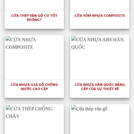
CỬA THÉP VÂN GỖ CÓ TỐT
CỬA VÒM NHỰA COMPOSITE
KHÔNG?
CỬA NHỰA GIẢ GỖ CHỐNG
CỬA NHỰA HÀN QUỐC ĐẲNG
NƯỚC CAO CẤP
CẤP CỦA SỰ THIẾT KẾ