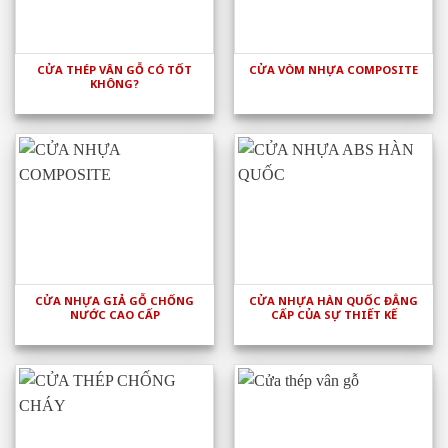
CỬA THÉP VÂN GỖ CÓ TỐT
CỬA VÒM NHỰA COMPOSITE
KHÔNG?
CỬA NHỰA GIẢ GỖ CHỐNG
CỬA NHỰA HÀN QUỐC ĐẲNG
NƯỚC CAO CẤP
CẤP CỦA SỰ THIẾT KẾ