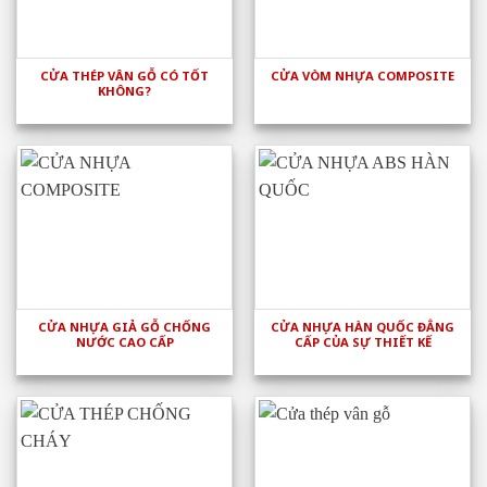
CỬA THÉP VÂN GỖ CÓ TỐT
CỬA VÒM NHỰA COMPOSITE
KHÔNG?
CỬA NHỰA GIẢ GỖ CHỐNG
CỬA NHỰA HÀN QUỐC ĐẲNG
NƯỚC CAO CẤP
CẤP CỦA SỰ THIẾT KẾ