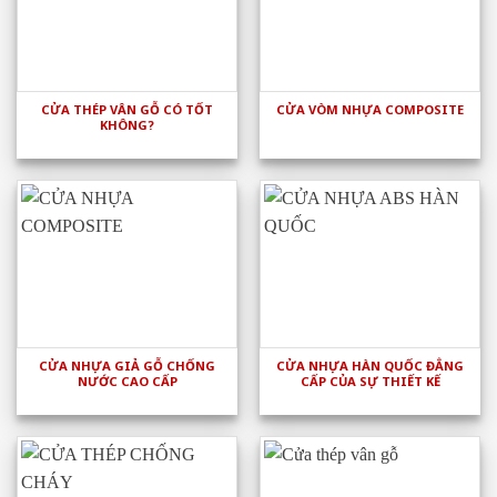
CỬA THÉP VÂN GỖ CÓ TỐT
CỬA VÒM NHỰA COMPOSITE
KHÔNG?
CỬA NHỰA GIẢ GỖ CHỐNG
CỬA NHỰA HÀN QUỐC ĐẲNG
NƯỚC CAO CẤP
CẤP CỦA SỰ THIẾT KẾ