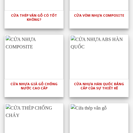
CỬA THÉP VÂN GỖ CÓ TỐT
CỬA VÒM NHỰA COMPOSITE
KHÔNG?
CỬA NHỰA GIẢ GỖ CHỐNG
CỬA NHỰA HÀN QUỐC ĐẲNG
NƯỚC CAO CẤP
CẤP CỦA SỰ THIẾT KẾ