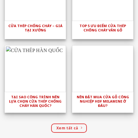
CỬA THÉP CHỐNG CHÁY – GIÁ
TOP 5 ƯU ĐIỂM CỬA THÉP
TẠI XƯỞNG
CHỐNG CHÁY VÂN GỖ
TẠI SAO CÔNG TRÌNH NÊN
NÊN ĐẶT MUA CỬA GỖ CÔNG
LỰA CHỌN CỬA THÉP CHỐNG
NGHIỆP HDF MELAMINE Ở
CHÁY HÀN QUỐC?
ĐÂU?
Xem tất cả