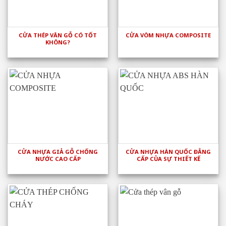
CỬA THÉP VÂN GỖ CÓ TỐT
CỬA VÒM NHỰA COMPOSITE
KHÔNG?
CỬA NHỰA GIẢ GỖ CHỐNG
CỬA NHỰA HÀN QUỐC ĐẲNG
NƯỚC CAO CẤP
CẤP CỦA SỰ THIẾT KẾ